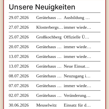
Unsere Neuigkeiten
29.07.2026
Gerätehaus Bad Berka
Ausbildung Führungsunterstützung
27.07.2026
Klosterbergschule
immer wieder montags
25.07.2026
Großkochberg
Offizielle Übergabe Gerätehaus Großkochberg
20.07.2026
Gerätehaus Bad Berka
immer wieder montags
13.07.2026
Gerätehaus Bad Berka
immer wieder montags
13.07.2026
Gerätehaus Bad Berka
Neue Einsatzbekleidung für unsere Einsatzkräfte
08.07.2026
Gerätehaus Bad Berka
Neuzugang in unserem Fuhrpark
07.07.2026
Gerätehaus Bad Berka
immer wieder montags
02.07.2026
Gerätehaus Bad Berka
Veränderungen an unserem Standort
30.06.2026
Meuselwitz
Einsatz für den Katastrophenschutzzug Wasser